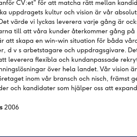
anför CV:et"​ för att matcha rätt mellan kandi
ika uppdragets kultur och vision är vår absolu
Det värde vi lyckas leverera varje gång är oc
arna till att våra kunder återkommer gång på
är att skapa en win-win situation för båda vår
er, d v s arbetstagare och uppdragsgivare. D
tt leverera flexibla och kundanpassade rekry
ingslösningar över hela landet. Vår vision är 
öretaget inom vår bransch och nisch, främst 
der och kandidater som hjälper oss att expan
es
2006