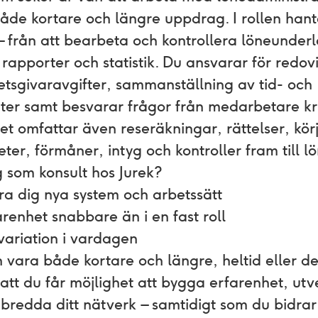
 både kortare och längre uppdrag. I rollen han
 från att bearbeta och kontrollera löneunderlag
, rapporter och statistik. Du ansvarar för redov
etsgivaravgifter, sammanställning av tid- och
ter samt besvarar frågor från medarbetare kr
et omfattar även reseräkningar, rättelser, körj
eter, förmåner, intyg och kontroller fram till 
 som konsult hos Jurek?
ära dig nya system och arbetssätt
renhet snabbare än i en fast roll
 variation i vardagen
ara både kortare och längre, heltid eller del
t du får möjlighet att bygga erfarenhet, utv
bredda ditt nätverk – samtidigt som du bidra