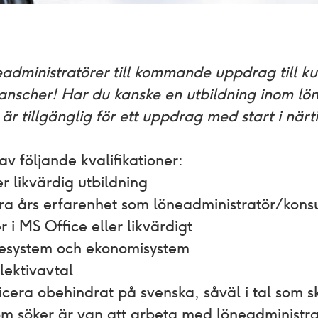
eadministratörer till kommande uppdrag till k
anscher! Har du kanske en utbildning inom lön
är tillgänglig för ett uppdrag med start i närt
v följande kvalifikationer:
 likvärdig utbildning
lera års erfarenhet som löneadministratör/konsu
i MS Office eller likvärdigt
nesystem och ekonomisystem
lektivavtal
ra obehindrat på svenska, såväl i tal som sk
som söker är van att arbeta med löneadministra