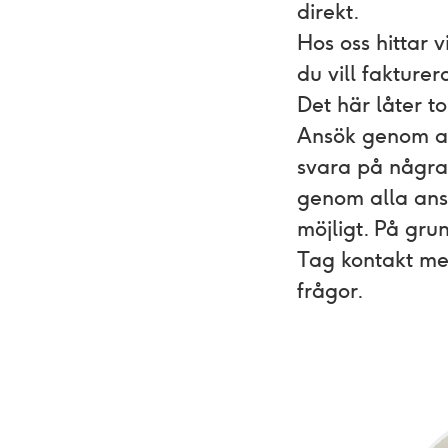
direkt.
Hos oss hittar
du vill fakture
Det här låter t
Ansök genom at
svara på några 
genom alla ans
möjligt. På gru
Tag kontakt m
frågor.