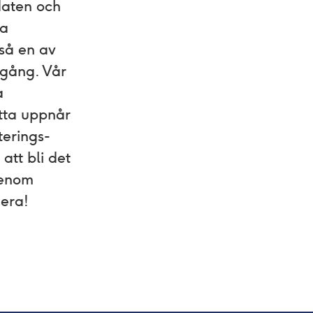
daten och
ta
kså en av
 gång. Vår
a
etta uppnår
terings-
att bli det
genom
dera!