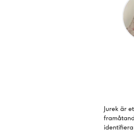
Jurek är e
framåtanda
identifier