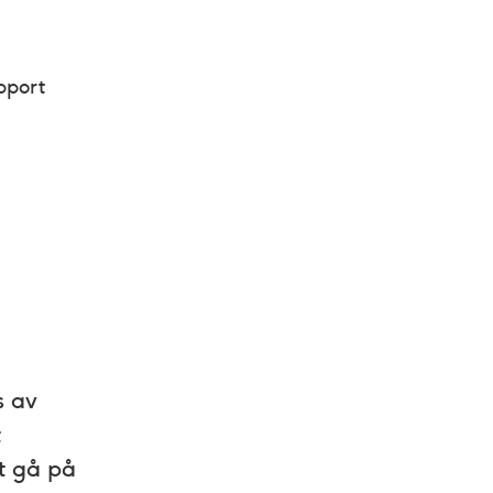
pport
s av
t
tt gå på