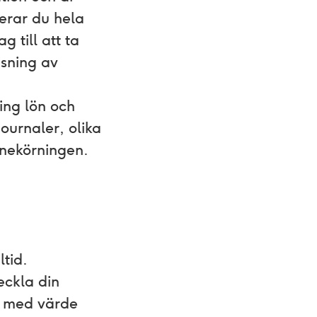
terar du hela
 till att ta
isning av
ing lön och
ournaler, olika
lönekörningen.
tid.
eckla din
r med värde