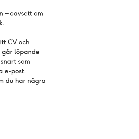
n – oavsett om
k.
itt CV och
Vi går löpande
 snart som
a e-post.
 du har några