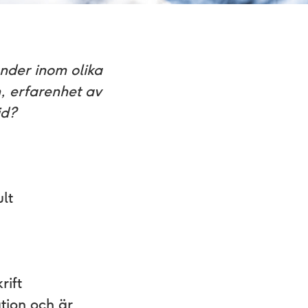
under inom olika
, erfarenhet av
id?
lt
rift
tion och är