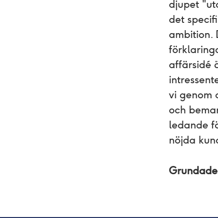
djupet "ut
det specif
ambition. 
förklaring
affärsidé 
intressent
vi genom a
och bemann
ledande f
nöjda kun
Grundad