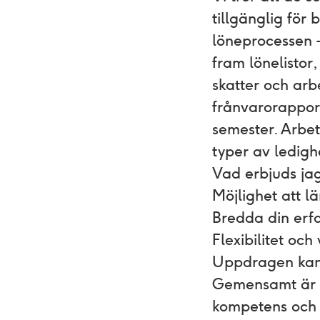
tillgänglig för
löneprocessen –
fram lönelistor
skatter och arb
frånvarorappor
semester. Arbet
typer av ledigh
Vad erbjuds jag
Möjlighet att l
Bredda din erfa
Flexibilitet och
Uppdragen kan v
Gemensamt är at
kompetens och 