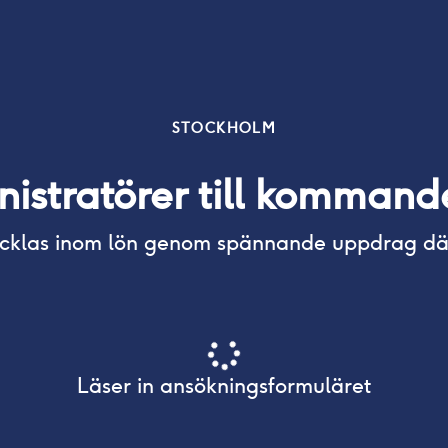
STOCKHOLM
istratörer till komman
tvecklas inom lön genom spännande uppdrag där
Läser in ansökningsformuläret