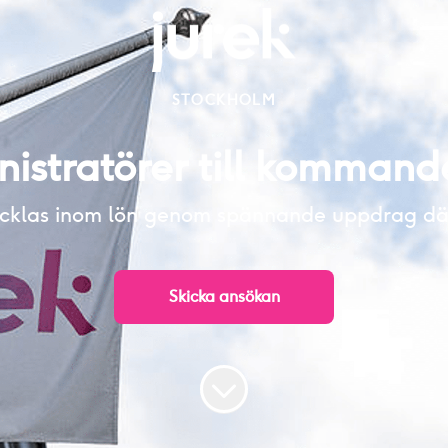
STOCKHOLM
istratörer till komman
tvecklas inom lön genom spännande uppdrag där
Skicka ansökan