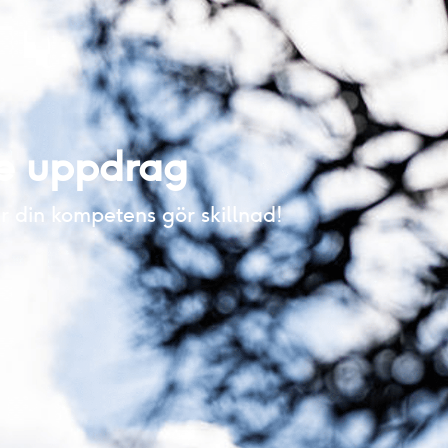
de uppdrag
 din kompetens gör skillnad!