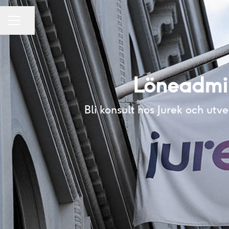
Dela sidan
KARRIÄRMENY
Löneadmin
Bli konsult hos Jurek och u