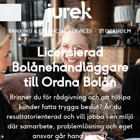
Dela sidan
KARRIÄRMENY
BANKING & FINANCIAL SERVICES
·
STOCKHOLM
Licensierad
Bolånehandläggare
till Ordna Bolån
Brinner du för rådgivning och att hjälpa
kunder fatta trygga beslut? Är du
resultatorienterad och vill jobba i en miljö
där samarbete, problemlösning och eget
ansvar går hand i hand?