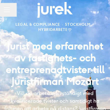
Dela sidan
KARRIÄRMENY
LEGAL & COMPLIANCE
·
STOCKHOLM
·
HYBRIDARBETE
Jurist med erfarenhet
av fastighets- och
entreprenadtvister till
Juristfirman Mozart
Vill du arbeta självständigt med
kvalificerade tvister och samtidigt ha
friheten att arbeta på distans? Juristfirman